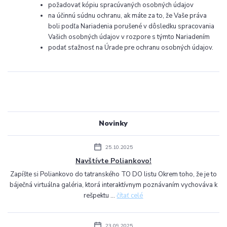
požadovať kópiu spracúvaných osobných údajov
na účinnú súdnu ochranu, ak máte za to, že Vaše práva
boli podľa Nariadenia porušené v dôsledku spracovania
Vašich osobných údajov v rozpore s týmto Nariadením
podať sťažnosť na Úrade pre ochranu osobných údajov.
Novinky
25.10.2025
Navštívte Poliankovo!
Zapíšte si Poliankovo do tatranského TO DO listu Okrem toho, že je to
báječná virtuálna galéria, ktorá interaktívnym poznávaním vychováva k
rešpektu ...
čítať celé
23.09.2025