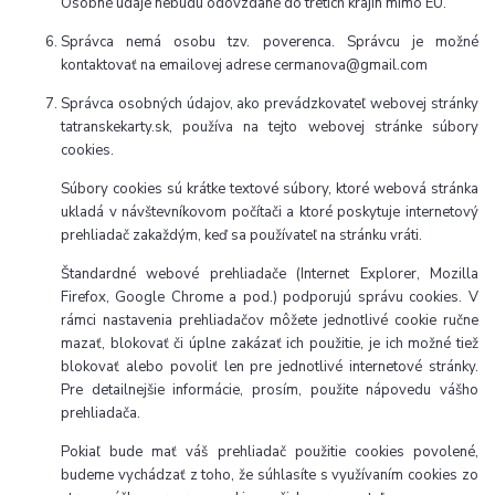
Osobné údaje nebudú odovzdané do tretích krajín mimo EÚ.
Správca nemá osobu tzv. poverenca. Správcu je možné
kontaktovať na emailovej adrese cermanova@gmail.com
Správca osobných údajov, ako prevádzkovateľ webovej stránky
tatranskekarty.sk, používa na tejto webovej stránke súbory
cookies.
Súbory cookies sú krátke textové súbory, ktoré webová stránka
ukladá v návštevníkovom počítači a ktoré poskytuje internetový
prehliadač zakaždým, keď sa používateľ na stránku vráti.
Štandardné webové prehliadače (Internet Explorer, Mozilla
Firefox, Google Chrome a pod.) podporujú správu cookies. V
rámci nastavenia prehliadačov môžete jednotlivé cookie ručne
mazať, blokovať či úplne zakázať ich použitie, je ich možné tiež
blokovať alebo povoliť len pre jednotlivé internetové stránky.
Pre detailnejšie informácie, prosím, použite nápovedu vášho
prehliadača.
Pokiaľ bude mať váš prehliadač použitie cookies povolené,
budeme vychádzať z toho, že súhlasíte s využívaním cookies zo