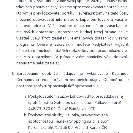
dotazníkov, vyhodnocovanie vašej spätnej väzby a analýz nášho
trhového postavenia využívame sprostredkovateľa spracúvania,
ktorým je prevádzkovateľ portálu Heureka.sk tomu na tieto účely
môžeme odovzdávať informácie o kúpenom tovare a vašu e-
mailovú adresu. Vaše osobné údaje nie sú pri zasielaní e-
mailových dotazníkov odovzdané žiadnej tretej strane na jej
vlastné účely. Proti zasielaniu e-mailových dotazníkov v rámci
programu Overené zákazníkmi môžete kedykoľvek vyjadriť
námietku odmietnutím ďalších dotazníkov pomocou odkazu v e-
maile s dotazníkom. V prípade vašej námietky vám dotazník
nebudeme ďalej zasielať.
Spracovanie osobných údajov je vykonávané Katarínou
Cermanovou teda správcom osobných údajov. Osobné údaje
pre tohto správcu spracúvajú tiež spracovatelia:
Poskytovateľom služby Eshop-rychlo, prevádzkovanej
spoločnosťou Golemos s.r.o., sídlom Zátkovo nábřeží
448/73, 370 01, České Budějovice, ČR
Poskytovateľ služby Heureka, prevádzkovanej
spoločnosťou Heureka Shopping s.r.o., sídlom
Karolinská 650/1, 186 00, Praha 8-Karlín, ČR