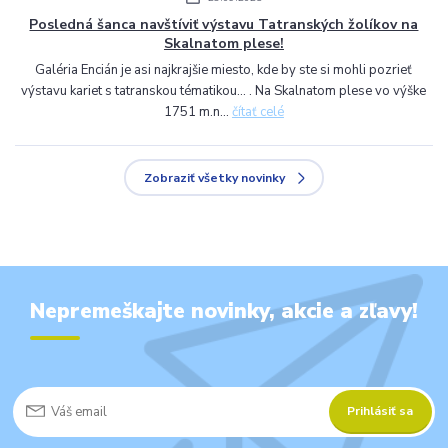
Posledná šanca navštíviť výstavu Tatranských žolíkov na
Skalnatom plese!
Galéria Encián je asi najkrajšie miesto, kde by ste si mohli pozrieť
výstavu kariet s tatranskou tématikou... . Na Skalnatom plese vo výške
1751 m.n...
čítať celé
Zobraziť všetky novinky
Nepremeškajte novinky, akcie a zľavy!
Prihlásiť sa