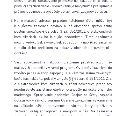
dlhšiu. Takéto spracovanie je možné na základe čl. 6 ods. 1
písm. c) a f) Nariadenie - spracovanie je nevyhnutné pre splnenie
právnej povinnosti a pre účely oprávnených záujmov správcu.
Na e-mailovú adresu, prípadne telefónne číslo môžu byť
kupujúcemu zasielané novinky a iné obchodné správy, tento
postup umožňuje § 62 odst. 3 z.č. 351/2011, o elektronických
komunikáciách, ak ho kupujúci neodmietne. Tieto oznámenia
možno kedykoľvek akýmkoľvek spôsobom - napríklad zaslaním
e-mailu alebo preklikom na odkaz v obchodnom oznámení –
odhlásiť.
Vašu spokojnosť s nákupom zisťujeme prostredníctvom e-
mailových dotazníkov v rámci programu Overené zákazníkmi, do
ktorého je náš e-shop zapojený. Tie vám zasielame zakaždým,
keď u nás nakúpite, pokiaľ v zmysle § § 62 zák. č. 351/2011 Z. z.
o elektronických komunikáciách, v znení neskorších predpisov
neodmietnete zasielanie elektronickej pošty na účely priameho
marketingu. Spracúvanie osobných údajov na účely zaslania
dotazníkov v rámci programu Overené zákazníkmi vykonávame
na základe nášho oprávneného záujmu, ktorý spočíva v
zisťovaní vašej spokojnosti s nákupom u nás. Na zasielanie