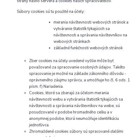
strany nášho servera a cookies našich spracovateľov.
Súbory cookies sú tu použité na účely:
merania návštevnosti webových stránok a
vytváranie štatistík týkajúcich sa
návštevnosti a správania návštevníkov na
webových stránkach
základné funkčnosti webových stránok
Zber cookies na účely uvedené vyššie môže byť
považované za spracovanie osobných údajov. Takéto
spracovanie je možné na základe zákonného dôvodu -
oprávneného záujmu správcu, a umožňuje ho čl. 6 ods. 1
písm. f) Nariadenia.
Cookies, ktoré sa zberajú za účelom merania
návštevnosti webu a vytvárania štatistík týkajúcich sa
návštevnosti a správania návštevníkov na webe, sú
posudzované v podobe hromadného celku a v
anonymnej podobe, ktorá neumožňuje identifikáciu
jednotlivca.
Zhromaždené cookies súbory sú spracované ďalšími