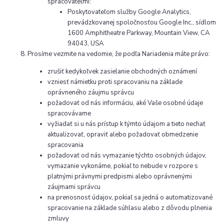
spracovateľmi:
Poskytovateľom služby Google Analytics,
prevádzkovanej spoločnosťou Google Inc., sídlom
1600 Amphitheatre Parkway, Mountain View, CA
94043, USA
Prosíme vezmite na vedomie, že podľa Nariadenia máte právo:
zrušiť kedykoľvek zasielanie obchodných oznámení
vzniesť námietku proti spracovaniu na základe
oprávneného záujmu správcu
požadovať od nás informáciu, aké Vaše osobné údaje
spracovávame
vyžiadať si u nás prístup k týmto údajom a tieto nechať
aktualizovať, opraviť alebo požadovať obmedzenie
spracovania
požadovať od nás vymazanie týchto osobných údajov,
vymazanie vykonáme, pokiaľ to nebude v rozpore s
platnými právnymi predpismi alebo oprávnenými
záujmami správcu
na prenosnosť údajov, pokiaľ sa jedná o automatizované
spracovanie na základe súhlasu alebo z dôvodu plnenia
zmluvy