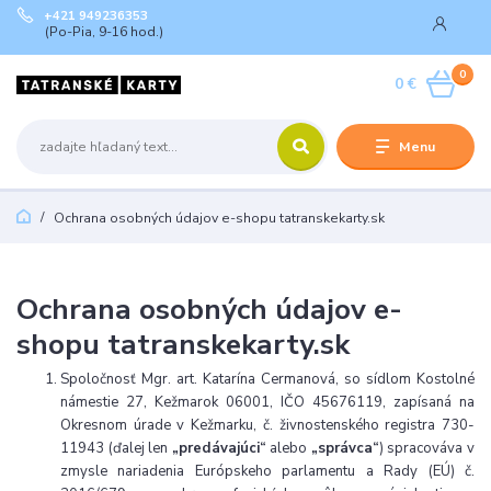
+421 949236353
(Po-Pia, 9-16 hod.)
0
0 €
Menu
Ochrana osobných údajov e-shopu tatranskekarty.sk
Ochrana osobných údajov e-
shopu tatranskekarty.sk
Spoločnosť Mgr. art. Katarína Cermanová, so sídlom Kostolné
námestie 27, Kežmarok 06001, IČO 45676119, zapísaná na
Okresnom úrade v Kežmarku, č. živnostenského registra 730-
11943 (ďalej len
„predávajúci“
alebo
„správca“
) spracováva v
zmysle nariadenia Európskeho parlamentu a Rady (EÚ) č.