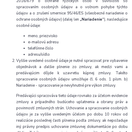
2016/679 o ochrane fyzických osôb v súvislosti so
spracovaním osobných údajov a o voľnom pohybe týchto
údajov a o zrušení smernice 95/46/ES (všeobecné nariadenie o
ochrane osobných údajov) (ďalej len
„Nariadenie“
), nasledujúce
osobné údaje:
meno, priezvisko
e-mailovú adresu
telefónne číslo
adresu/sídlo
Vyššie uvedené osobné údaje je nutné spracovať pre vybavenie
objednávok a ďalšie plnenie zo zmluvy, ak medzi vami a
predávajúcim dôjde k uzavretiu kúpnej zmluvy. Takéto
spracovanie osobných údajov umožňuje čl. 6 ods. 1 písm. b)
Nariadenie - spracovanie je nevyhnutné pre výkon zmluvy.
Predávajúci spracováva tieto údaje rovnako za účelom evidencie
zmluvy a prípadného budúceho uplatnenia a obrany práv a
povinností zmluvných strán. Uchovanie a spracovanie osobných
údajov je za vyššie uvedeným účelom po dobu 10 rokov od
realizácie poslednej časti plnenia podľa zmluvy, ak nepožaduje
iný právny predpis uchovanie zmluvnej dokumentácie po dobu