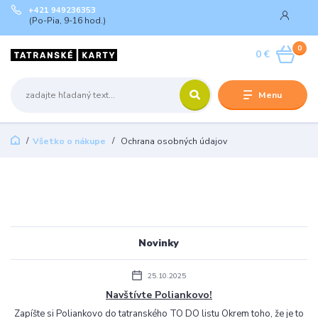
+421 949236353
(Po-Pia, 9-16 hod.)
0
0 €
Menu
Všetko o nákupe
Ochrana osobných údajov
Novinky
25.10.2025
Navštívte Poliankovo!
Zapíšte si Poliankovo do tatranského TO DO listu Okrem toho, že je to