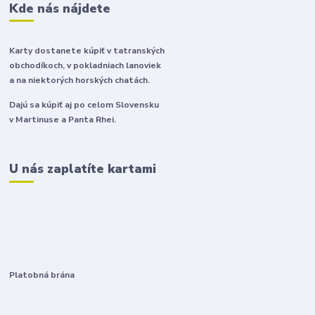
Kde nás nájdete
Karty dostanete kúpiť v tatranských
obchodíkoch, v pokladniach lanoviek
a na niektorých horských chatách.
Dajú sa kúpiť aj po celom Slovensku
v Martinuse a Panta Rhei.
U nás zaplatíte kartami
Platobná brána