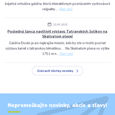
báječná virtuálna galéria, ktorá interaktívnym poznávaním vychováva k
rešpektu ...
čítať celé
23.09.2025
Posledná šanca navštíviť výstavu Tatranských žolíkov na
Skalnatom plese!
Galéria Encián je asi najkrajšie miesto, kde by ste si mohli pozrieť
výstavu kariet s tatranskou tématikou... . Na Skalnatom plese vo výške
1751 m.n...
čítať celé
Zobraziť všetky novinky
Nepremeškajte novinky, akcie a zľavy!