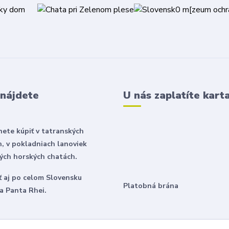
 nájdete
U nás zaplatíte kart
nete kúpiť v tatranských
, v pokladniach lanoviek
rých horských chatách.
ť aj po celom Slovensku
Platobná brána
a Panta Rhei.