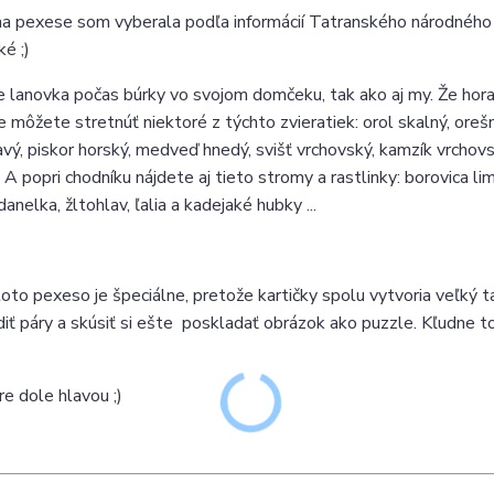
a pexese som vyberala podľa informácií Tatranského národného
ké ;)
je lanovka počas búrky vo svojom domčeku, tak ako aj my. Že hora
e môžete stretnúť niektoré z týchto zvieratiek: orol skalný, oreš
pcavý, piskor horský, medveď hnedý, svišť vrchovský, kamzík vrchovs
 A popri chodníku nájdete aj tieto stromy a rastlinky: borovica li
anelka, žltohlav, ľalia a kadejaké hubky ...
toto pexeso je špeciálne, pretože kartičky spolu vytvoria veľký 
iť páry a skúsiť si ešte poskladať obrázok ako puzzle. Kľudne t
re dole hlavou ;)