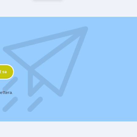
ť sa
ettera.