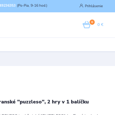
49236353
(Po-Pia, 9-16 hod.)
Prihlásenie
0
0 €
anské "puzzleso", 2 hry v 1 balíčku