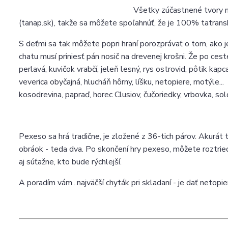
Všetky zúčastnené tvory n
(tanap.sk), takže sa môžete spoľahnúť, že je 100% tatrans
S deťmi sa tak môžete popri hraní porozprávať o tom, ako 
chatu musí priniesť pán nosič na drevenej krošni. Že po cest
perlavá, kuvičok vrabčí, jeleň lesný, rys ostrovid, pôtik ka
veverica obyčajná, hlucháň hôrny, líšku, netopiere, motýle...
kosodrevina, papraď, horec Clusiov, čučoriedky, vrbovka, sold
Pexeso sa hrá tradične, je zložené z 36-tich párov. Akurát 
obráok - teda dva. Po skončení hry pexeso, môžete roztried
aj súťažne, kto bude rýchlejší.
A poradím vám...najväčší chyták pri skladaní - je dať netopie