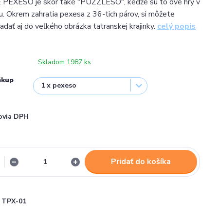
XESO je skôr také "PUZZLESO", keďže sú to dve hry v
u. Okrem zahratia pexesa z 36-tich párov, si môžete
adať aj do veľkého obrázka tatranskej krajinky.
celý popis
Skladom 1987 ks
ákup
ovia DPH
Pridať do košíka
TPX-01