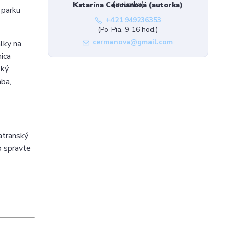
Katarína Cermanová (autorka)
 parku
+421 949236353
(Po-Pia, 9-16 hod.)
cermanova@gmail.com
lky na
nica
ký,
mba,
tatranský
o spravte