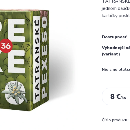
TATRANSKÉ PE
jednom balíčk
kartičky poskl
Dostupnosť
Výhodnejší n
(variant)
Nie sme platc
8 €
/
ks
Číslo produktu: