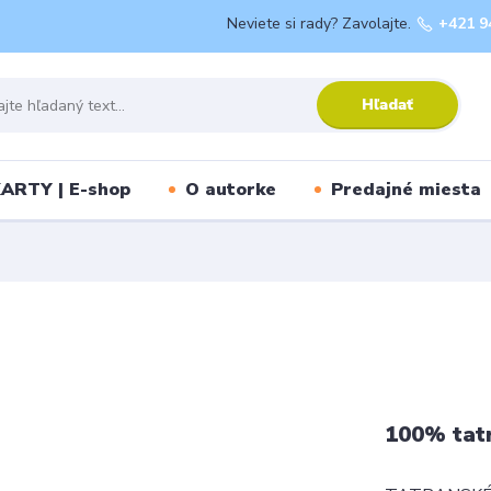
Neviete si rady? Zavolajte.
+421 9
Hľadať
ARTY | E-shop
O autorke
Predajné miesta
100% tatr