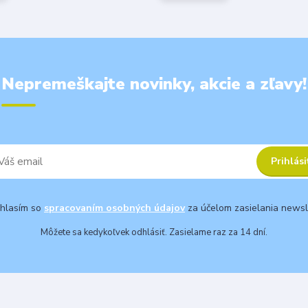
Nepremeškajte novinky, akcie a zľavy!
Prihlási
hlasím so
spracovaním osobných údajov
za účelom zasielania newsl
Môžete sa kedykoľvek odhlásiť. Zasielame raz za 14 dní.